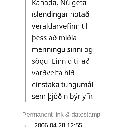
Kanada. Nú geta
íslendingar notað
veraldarvefinn til
þess að miðla
menningu sinni og
sögu. Einnig til að
varðveita hið
einstaka tungumál
sem þjóðin býr yfir.
Permanent link
&
datestamp
☞
2006.04.28 12:55