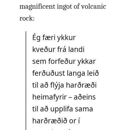
magnificent ingot of volcanic
rock:
Ég færi ykkur
kveður frá landi
sem forfeður ykkar
ferðuðust langa leið
til að flýja harðræði
heimafyrir – aðeins
til að upplifa sama
harðræðið or í